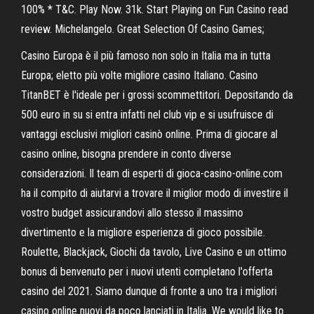
100% * T&C. Play Now. 31k. Start Playing on Fun Casino read
review. Michelangelo. Great Selection Of Casino Games;
Casino Europa è il più famoso non solo in Italia ma in tutta
Europa; eletto più volte migliore casino Italiano. Casino
TitanBET è l'ideale per i grossi scommettitori. Depositando da
500 euro in su si entra infatti nel club vip e si usufruisce di
vantaggi esclusivi migliori casinò online. Prima di giocare al
casino online, bisogna prendere in conto diverse
considerazioni. Il team di esperti di gioca-casino-online.com
ha il compito di aiutarvi a trovare il miglior modo di investire il
vostro budget assicurandovi allo stesso il massimo
divertimento e la migliore esperienza di gioco possibile.
Roulette, Blackjack, Giochi da tavolo, Live Casino e un ottimo
bonus di benvenuto per i nuovi utenti completano l'offerta
casino del 2021. Siamo dunque di fronte a uno tra i migliori
casino online nuovi da poco lanciati in Italia. We would like to