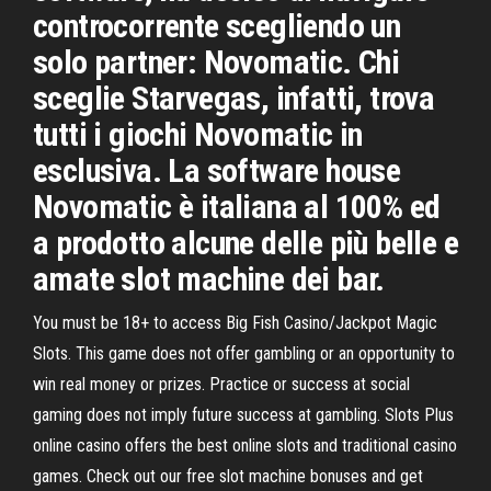
controcorrente scegliendo un
solo partner: Novomatic. Chi
sceglie Starvegas, infatti, trova
tutti i giochi Novomatic in
esclusiva. La software house
Novomatic è italiana al 100% ed
a prodotto alcune delle più belle e
amate slot machine dei bar.
You must be 18+ to access Big Fish Casino/Jackpot Magic
Slots. This game does not offer gambling or an opportunity to
win real money or prizes. Practice or success at social
gaming does not imply future success at gambling. Slots Plus
online casino offers the best online slots and traditional casino
games. Check out our free slot machine bonuses and get