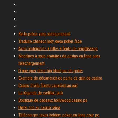
Kartu poker yang sering muncul
Traduire chanson lady gaga poker face
Avec roulements à billes à fente de remplissage
Machines à sous gratuites de casino en ligne sans
téléchargement
O que quer dizer big blind pas de poker
Exemple de déclaration de perte de gain de casino
Casino étoile filante canadien au pair
La légende de cadillac jack
Boutique de cadeaux hollywood casino pa
Owen son au casino rama
Télécharger texas holdem poker en ligne pour pc