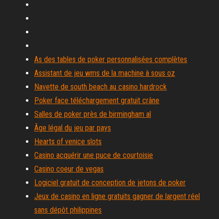
As des tables de poker personnalisées complètes
Assistant de jeu wms de la machine à sous oz
Navette de south beach au casino hardrock
Poker face téléchargement gratuit crâne
Salles de poker près de birmingham al
Âge légal du jeu par pays
Hearts of venice slots
Casino acquérir une puce de courtoisie
Casino coeur de vegas
Logiciel gratuit de conception de jetons de poker
Jeux de casino en ligne gratuits gagner de largent réel
sans dépôt philippines