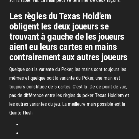
sur la table. Fin. La main peut se terminer de deux façons.
Les règles du Texas Hold'em
obligent les deux joueurs se
trouvant à gauche de les joueurs
aient eu leurs cartes en mains
contrairement aux autres joueurs
Quelque soit la variante du Poker, les mains sont toujours les
mêmes et quelque soit la variante du Poker, une main est
toujours constituée de 5 cartes. C'est la De ce point de vue,
pas de différence entre les règles du poker Texas Hold'em et
les autres variantes du jeu. La meilleure main possible est la
Quinte Flush