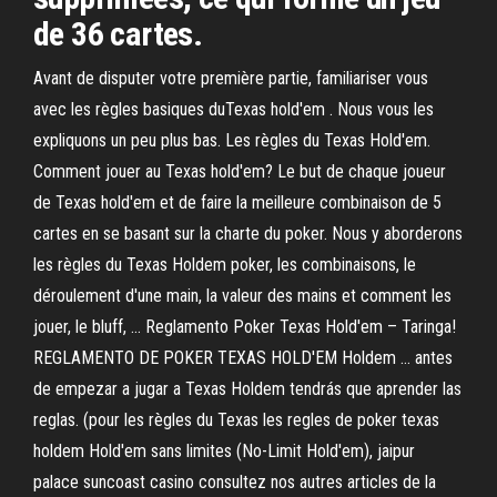
de 36 cartes.
Avant de disputer votre première partie, familiariser vous
avec les règles basiques duTexas hold'em . Nous vous les
expliquons un peu plus bas. Les règles du Texas Hold'em.
Comment jouer au Texas hold'em? Le but de chaque joueur
de Texas hold'em et de faire la meilleure combinaison de 5
cartes en se basant sur la charte du poker. Nous y aborderons
les règles du Texas Holdem poker, les combinaisons, le
déroulement d'une main, la valeur des mains et comment les
jouer, le bluff, … Reglamento Poker Texas Hold'em – Taringa!
REGLAMENTO DE POKER TEXAS HOLD'EM Holdem … antes
de empezar a jugar a Texas Holdem tendrás que aprender las
reglas. (pour les règles du Texas les regles de poker texas
holdem Hold'em sans limites (No-Limit Hold'em), jaipur
palace suncoast casino consultez nos autres articles de la