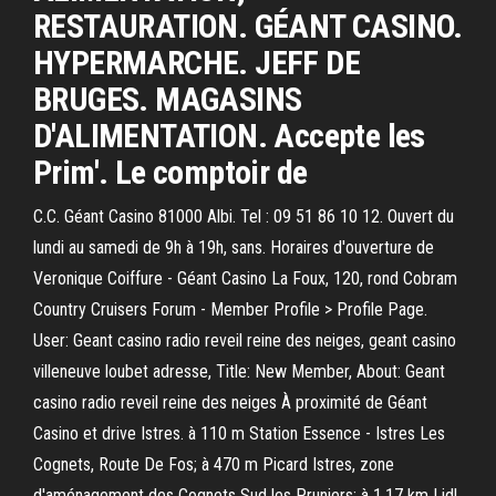
RESTAURATION. GÉANT CASINO.
HYPERMARCHE. JEFF DE
BRUGES. MAGASINS
D'ALIMENTATION. Accepte les
Prim'. Le comptoir de
C.C. Géant Casino 81000 Albi. Tel : 09 51 86 10 12. Ouvert du
lundi au samedi de 9h à 19h, sans. Horaires d'ouverture de
Veronique Coiffure - Géant Casino La Foux, 120, rond Cobram
Country Cruisers Forum - Member Profile > Profile Page.
User: Geant casino radio reveil reine des neiges, geant casino
villeneuve loubet adresse, Title: New Member, About: Geant
casino radio reveil reine des neiges À proximité de Géant
Casino et drive Istres. à 110 m Station Essence - Istres Les
Cognets, Route De Fos; à 470 m Picard Istres, zone
d'aménagement des Cognets Sud les Pruniers; à 1.17 km Lidl