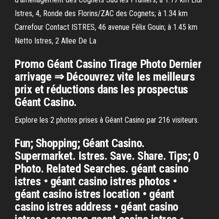
Istres, 4, Ronde des Florins/ZAC des Cognets; à 1.34 km
Carrefour Contact ISTRES, 46 avenue Félix Gouin; à 1.45 km
Netto Istres, 2 Allee De La
Promo Géant Casino Tirage Photo Dernier
arrivage ⇒ Découvrez vite les meilleurs
prix et réductions dans les prospectus
Géant Casino.
Explore les 2 photos prises à Géant Casino par 216 visiteurs.
Fun; Shopping; Géant Casino.
Supermarket. Istres. Save. Share. Tips; 0
Photo. Related Searches. géant casino
istres • géant casino istres photos •
géant casino istres location • géant
casino istres address • géant casino