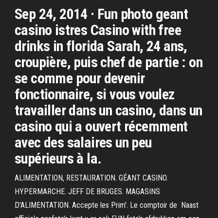
Sep 24, 2014 · Fun photo geant
casino istres Casino with free
drinks in florida Sarah, 24 ans,
croupière, puis chef de partie : on
se comme pour devenir
fonctionnaire, si vous voulez
travailler dans un casino, dans un
casino qui a ouvert récemment
avec des salaires un peu
supérieurs à la.
ALIMENTATION, RESTAURATION. GÉANT CASINO.
HYPERMARCHE. JEFF DE BRUGES. MAGASINS
D'ALIMENTATION. Accepte les Prim'. Le comptoir de Naast