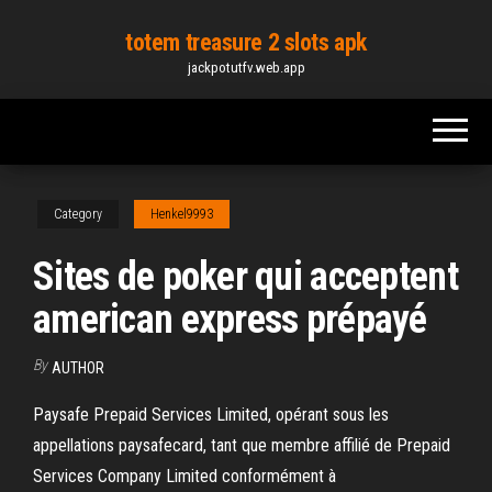
Skip
totem treasure 2 slots apk
to
jackpotutfv.web.app
the
content
Category
Henkel9993
Sites de poker qui acceptent
american express prépayé
By
AUTHOR
Paysafe Prepaid Services Limited, opérant sous les
appellations paysafecard, tant que membre affilié de Prepaid
Services Company Limited conformément à