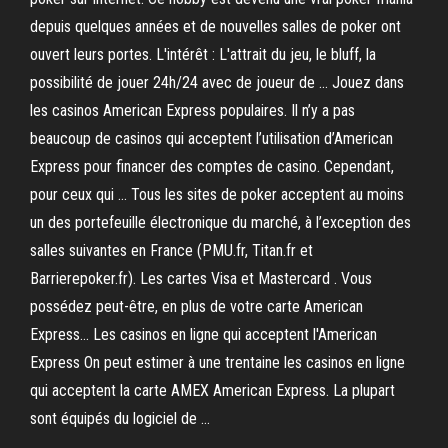
depuis quelques années et de nouvelles salles de poker ont
ouvert leurs portes. L'intérêt : L'attrait du jeu, le bluff, la
possibilité de jouer 24h/24 avec de joueur de … Jouez dans
les casinos American Express populaires. Il n’y a pas
beaucoup de casinos qui acceptent l’utilisation d’American
Express pour financer des comptes de casino. Cependant,
pour ceux qui … Tous les sites de poker acceptent au moins
un des portefeuille électronique du marché, à l’exception des
salles suivantes en France (PMU.fr, Titan.fr et
Barrierepoker.fr). Les cartes Visa et Mastercard . Vous
possédez peut-être, en plus de votre carte American
Express… Les casinos en ligne qui acceptent l'American
Express On peut estimer à une trentaine les casinos en ligne
qui acceptent la carte AMEX American Express. La plupart
sont équipés du logiciel de …