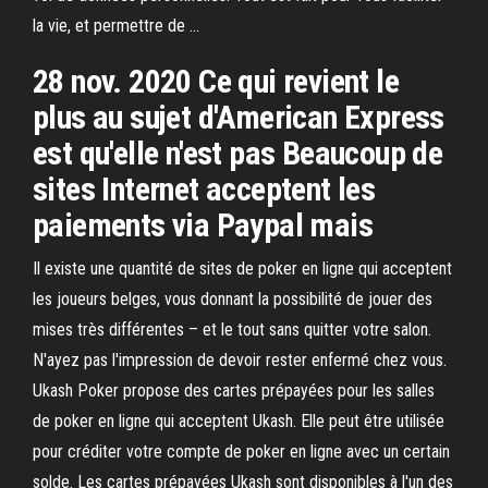
la vie, et permettre de …
28 nov. 2020 Ce qui revient le
plus au sujet d'American Express
est qu'elle n'est pas Beaucoup de
sites Internet acceptent les
paiements via Paypal mais
Il existe une quantité de sites de poker en ligne qui acceptent
les joueurs belges, vous donnant la possibilité de jouer des
mises très différentes – et le tout sans quitter votre salon.
N'ayez pas l'impression de devoir rester enfermé chez vous.
Ukash Poker propose des cartes prépayées pour les salles
de poker en ligne qui acceptent Ukash. Elle peut être utilisée
pour créditer votre compte de poker en ligne avec un certain
solde. Les cartes prépayées Ukash sont disponibles à l'un des