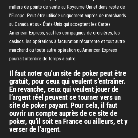
milliers de points de vente au Royaume-Uni et dans reste de
l'Europe. Peut être utilisée uniquement auprès de marchands
au Canada et aux États-Unis qui acceptent les Cartes
American Express, sauf les compagnies de croisières, les
casinos, les opérations à facturation récurrente et tout autre
marchand ou toute autre opération qu’American Express
pourrait interdire de temps à autre.
Il faut noter qu’un site de poker peut être
gratuit, pour ceux qui veulent s’entraîner.
En revanche, ceux qui veulent jouer de
l’argent réel peuvent se tourner vers un
site de poker payant. Pour cela, il faut
ouvrir un compte auprès de ce site de
poker, qu’il soit en France ou ailleurs, et y
verser de l’argent.