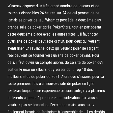
Winamax dispose d’un très grand nombre de joueurs et de
tournois disponibles 24 heures sur 24 ce qui permet de ne
jamais se priver de jeu. Winamax possède la deuxième plus
grande salle de poker après PokerStars, tout en partageant
cette deuxième place avec les autres sites … Il faut noter
qu’un site de poker peut être gratuit, pour ceux qui veulent
s’entraîner. En revanche, ceux qui veulent jouer de l’argent
réel peuvent se tourner vers un site de poker payant. Pour
cela, il faut ouvrir un compte auprès de ce site de poker, qu’il
soit en France ou ailleurs, et y verser de … Top 10 des
meilleurs sites de poker de 2021. Alors que s’inscrire pour sa
toute première fois à un nouveau site de poker en ligne
resteras toujours une expérience passionnante, il y a plusieurs
différents aspects à prendre en considération, car vous ne
voudrez pas seulement de l’excitation mais, vous aurez
également besoin de factoriser à l’ensemble de … Les dépôts