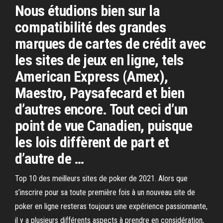
Nous étudions bien sur la
compatibilité des grandes
marques de cartes de crédit avec
les sites de jeux en ligne, tels
American Express (Amex),
Maestro, Paysafecard et bien
d’autres encore. Tout ceci d’un
point de vue Canadien, puisque
les lois diffèrent de part et
d’autre de …
Top 10 des meilleurs sites de poker de 2021. Alors que
s’inscrire pour sa toute première fois à un nouveau site de
poker en ligne resteras toujours une expérience passionnante,
il y a plusieurs différents aspects à prendre en considération,