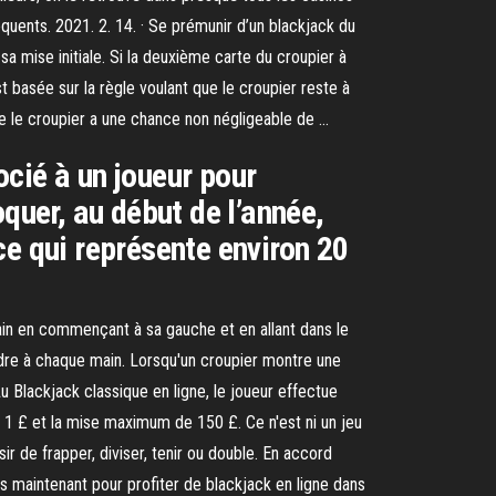
séquents. 2021. 2. 14. · Se prémunir d’un blackjack du
sa mise initiale. Si la deuxième carte du croupier à
t basée sur la règle voulant que le croupier reste à
que le croupier a une chance non négligeable de …
ocié à un joueur pour
quer, au début de l’année,
ce qui représente environ 20
ain en commençant à sa gauche et en allant dans le
ordre à chaque main. Lorsqu'un croupier montre une
u Blackjack classique en ligne, le joueur effectue
e 1 £ et la mise maximum de 150 £. Ce n'est ni un jeu
r de frapper, diviser, tenir ou double. En accord
s maintenant pour profiter de blackjack en ligne dans