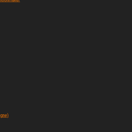
igne)