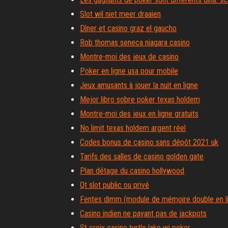
Slot wil niet meer draaien
Dîner et casino graz el gaucho
Rob thomas seneca niagara casino
Montre-moi des jeux de casino
Poker en ligne usa pour mobile
Jeux amusants à jouer la nuit en ligne
Mejor libro sobre poker texas holdem
Montre-moi des jeux en ligne gratuits
No limit texas holdem argent réel
Codes bonus de casino sans dépôt 2021 uk
Tarifs des salles de casino golden gate
Plan détage du casino hollywood
Qt slot public ou privé
Fentes dimm (module de mémoire double en l
Casino indien ne payant pas de jackpots
St croix casino turtle lake wi poker