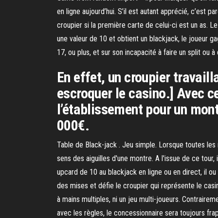
en ligne aujourd’hui. S’il est autant apprécié, c’est 
croupier si la première carte de celui-ci est un as. 
une valeur de 10 et obtient un blackjack, le joueur ga
17, ou plus, et sur son incapacité à faire un split ou
En effet, un croupier travail
escroquer le casino.] Avec ce
l’établissement pour un mont
000€.
Table de Black-jack . Jeu simple. Lorsque toutes les
sens des aiguilles d'une montre. A l'issue de ce tou
upcard de 10 au blackjack en ligne ou en direct, il ou
des mises et défie le croupier qui représente le cas
à mains multiples, ni un jeu multi-joueurs. Contraire
avec les règles, le concessionnaire sera toujours fr