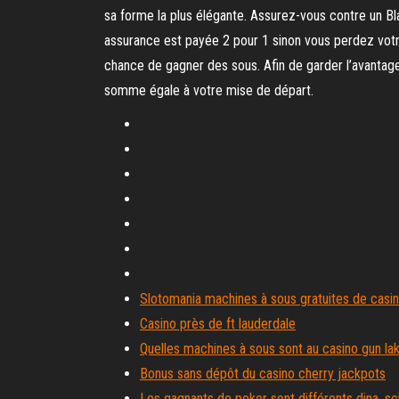
sa forme la plus élégante. Assurez-vous contre un Bla
assurance est payée 2 pour 1 sinon vous perdez votre 
chance de gagner des sous. Afin de garder l’avantage 
somme égale à votre mise de départ.
Slotomania machines à sous gratuites de casi
Casino près de ft lauderdale
Quelles machines à sous sont au casino gun la
Bonus sans dépôt du casino cherry jackpots
Les gagnants de poker sont différents dina. 