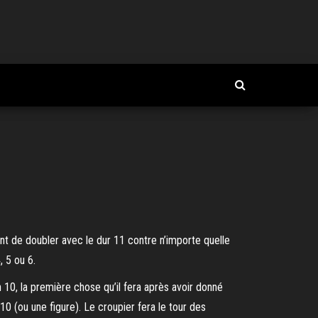
nt de doubler avec le dur 11 contre n’importe quelle
, 5 ou 6.
 10, la première chose qu’il fera après avoir donné
 10 (ou une figure). Le croupier fera le tour des